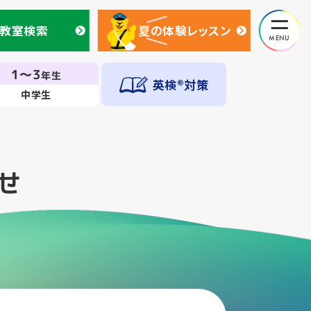
教室検索
夏の体験レッスン
教室検索
夏の体験レッスン
1～3
年生
英検®対策
中学生
せ