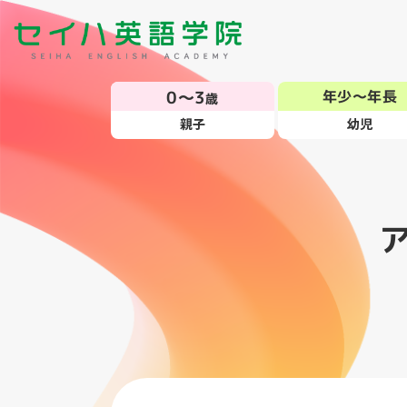
0～3
年少～年長
歳
親子
幼児