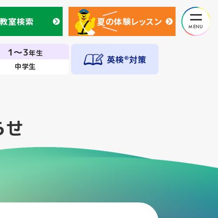
教室検索
夏の体験レッスン
教室検索
夏の体験レッスン
1～3
年生
英検®対策
中学生
らせ