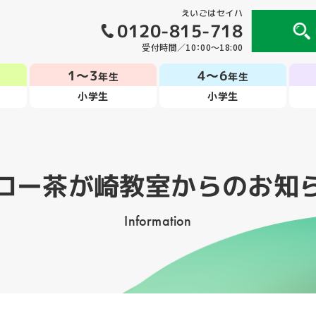
えいごはセイハ
0120-815-718
受付時間／10：00～18:00
1～3
4～6
年生
年生
小学生
小学生
ロー茶が崎教室
からのお知
Information