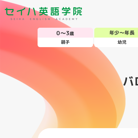
0～3
年少～年長
歳
親子
幼児
バ