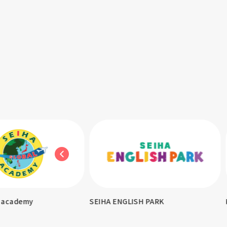
demy
SEIHA ENGLISH PARK
KITA