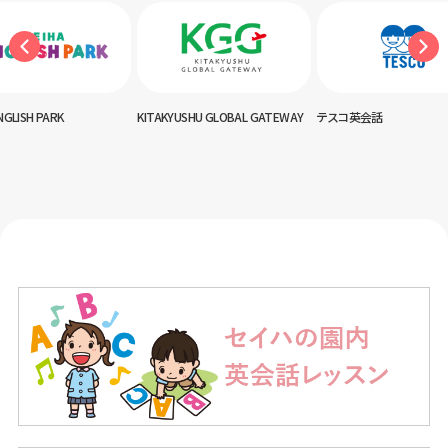
NGLISH PARK
KITAKYUSHU GLOBAL GATEWAY
テスコ英会話