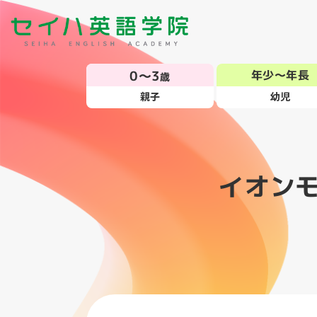
0～3
年少～年長
歳
親子
幼児
イオン