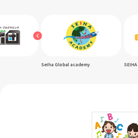
demy
SEIHA ENGLISH PARK
KITA