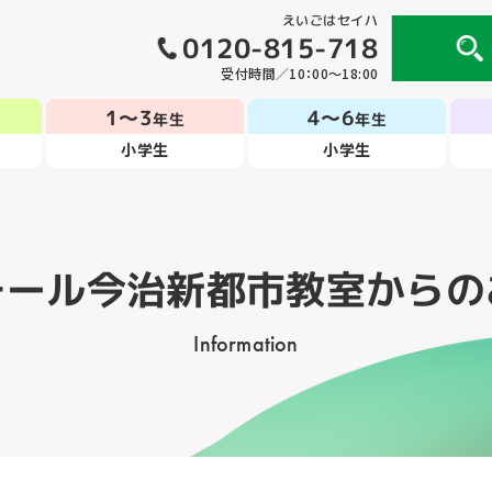
えいごはセイハ
0120-815-718
受付時間／10：00～18:00
1～3
4～6
年生
年生
小学生
小学生
モール今治新都市教室
からの
Information