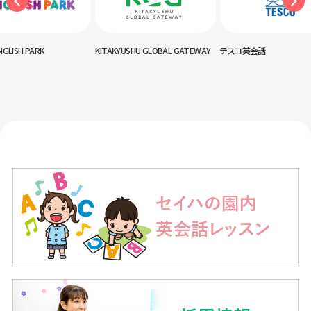
NGLISH PARK
KITAKYUSHU GLOBAL GATEWAY
テスコ英会話