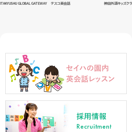
USHU GLOBAL GATEWAY
テスコ英会話
神田外語キッズクラブ