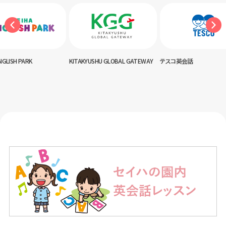
NGLISH PARK
KITAKYUSHU GLOBAL GATEWAY
テスコ英会話