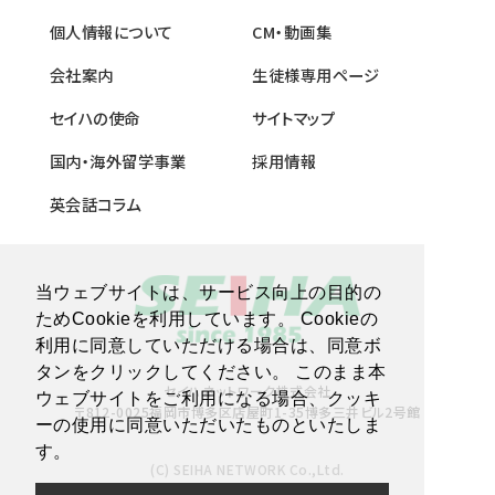
個人情報について
CM・動画集
会社案内
生徒様専用ページ
セイハの使命
サイトマップ
国内・海外留学事業
採用情報
英会話コラム
当ウェブサイトは、サービス向上の目的の
ためCookieを利用しています。 Cookieの
利用に同意していただける場合は、同意ボ
タンをクリックしてください。 このまま本
セイハネットワーク株式会社
ウェブサイトをご利用になる場合、クッキ
〒812-0025福岡市博多区店屋町1-35博多三井ビル2号館
ーの使用に同意いただいたものといたしま
す。
(C) SEIHA NETWORK Co.,Ltd.