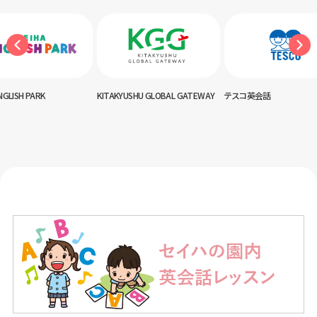
ITAKYUSHU GLOBAL GATEWAY
テスコ英会話
神田外語キッズクラ