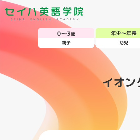
0～3
年少～年長
歳
親子
幼児
イオン