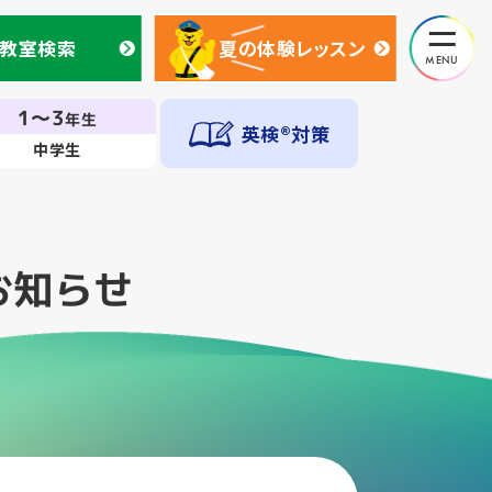
教室検索
夏の体験レッスン
教室検索
夏の体験レッスン
1～3
年生
英検®対策
中学生
お知らせ