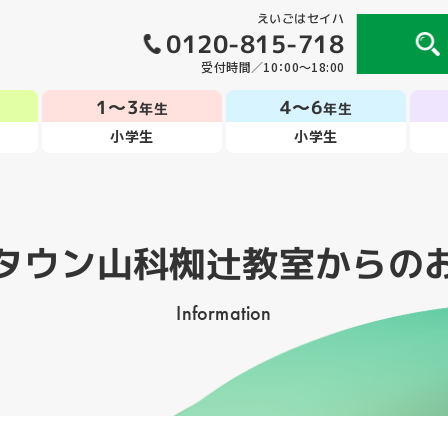
えいごはセイハ
0120-815-718
受付時間／10：00～18:00
1～3
4～6
年生
年生
小学生
小学生
タウン山科椥辻教室
からの
Information