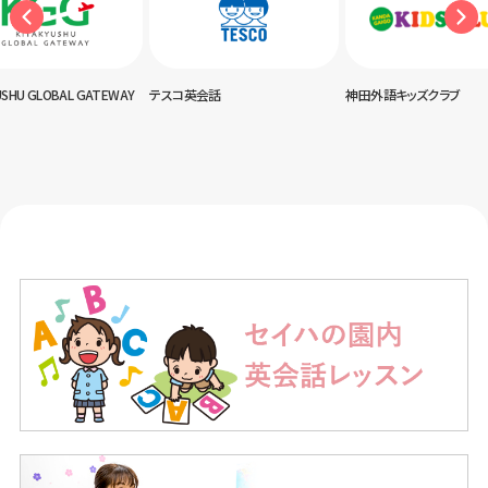
USHU GLOBAL GATEWAY
テスコ英会話
神田外語キッズクラブ