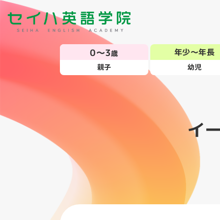
0～3
年少～年長
歳
親子
幼児
イ