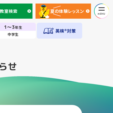
教室検索
夏の体験レッスン
教室検索
夏の体験レッスン
1～3
年生
英検®対策
中学生
らせ