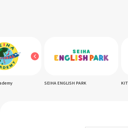
demy
SEIHA ENGLISH PARK
KITA