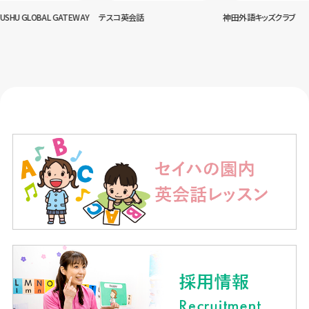
USHU GLOBAL GATEWAY
テスコ英会話
神田外語キッズクラブ