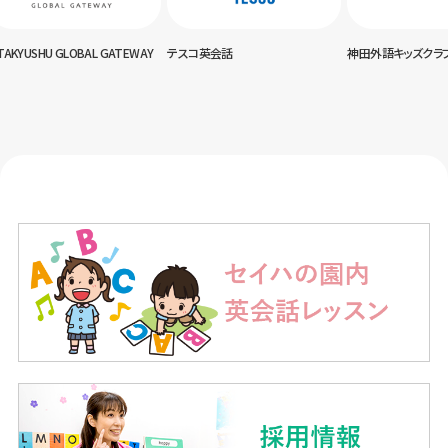
USHU GLOBAL GATEWAY
テスコ英会話
神田外語キッズクラブ