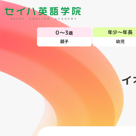
0～3
年少～年長
歳
親子
幼児
イ