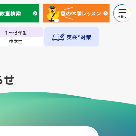
教室検索
夏の体験レッスン
教室検索
夏の体験レッスン
1～3
年生
英検®対策
中学生
らせ