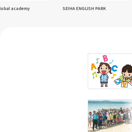
demy
SEIHA ENGLISH PARK
KITA