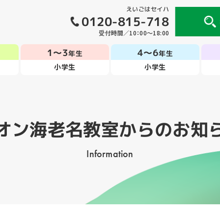
えいごはセイハ
0120-815-718
受付時間／10：00～18:00
1～3
4～6
年生
年生
小学生
小学生
オン海老名教室
からのお知
Information