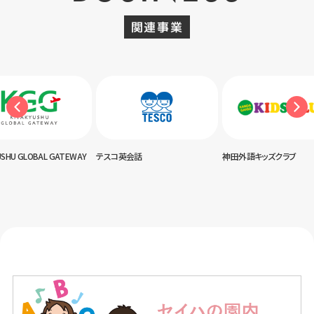
関連事業
USHU GLOBAL GATEWAY
テスコ英会話
神田外語キッズクラブ