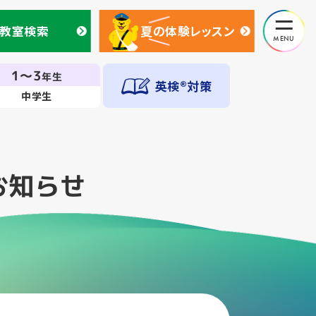
教室検索
夏の体験レッスン
教室検索
夏の体験レッスン
1～3
年生
英検®対策
中学生
お知らせ