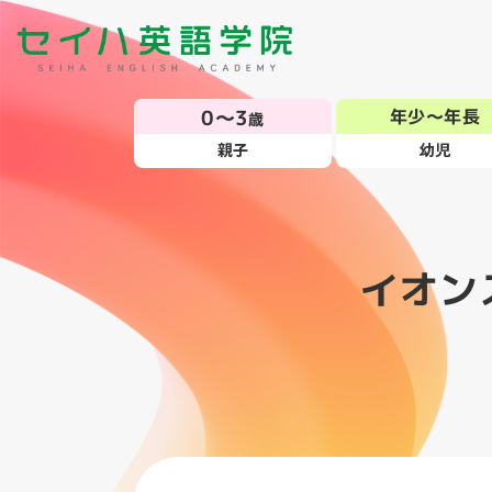
0～3
年少～年長
歳
親子
幼児
イオン