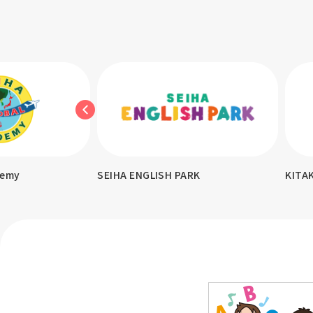
demy
SEIHA ENGLISH PARK
KITA