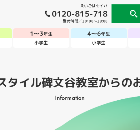
えいごはセイハ
0120-815-718
受付時間／10：00～18:00
1～3
4～6
年生
年生
小学生
小学生
スタイル碑文谷教室
からの
Information