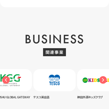
BUSINESS
関連事業
USHU GLOBAL GATEWAY
テスコ英会話
神田外語キッズクラブ