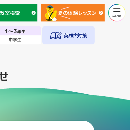
教室検索
夏の体験レッスン
教室検索
夏の体験レッスン
1～3
年生
英検®対策
中学生
せ