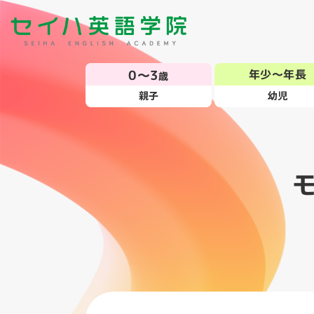
0～3
年少～年長
歳
親子
幼児