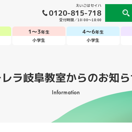
えいごはセイハ
0120-815-718
受付時間／10：00～18:00
1～3
4～6
年生
年生
小学生
小学生
モレラ岐阜教室
からのお知ら
Information