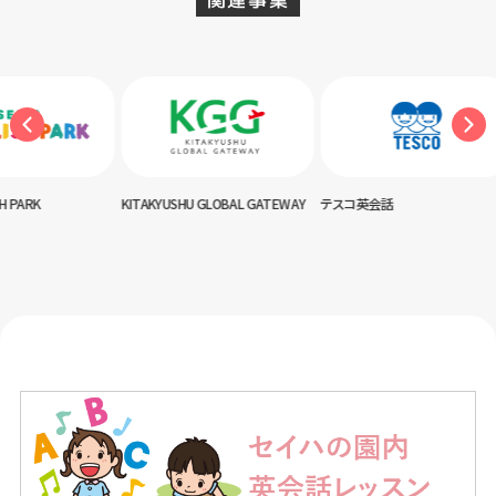
AKYUSHU GLOBAL GATEWAY
テスコ英会話
神田外語キッズクラブ