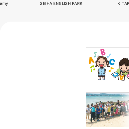
demy
SEIHA ENGLISH PARK
KITA