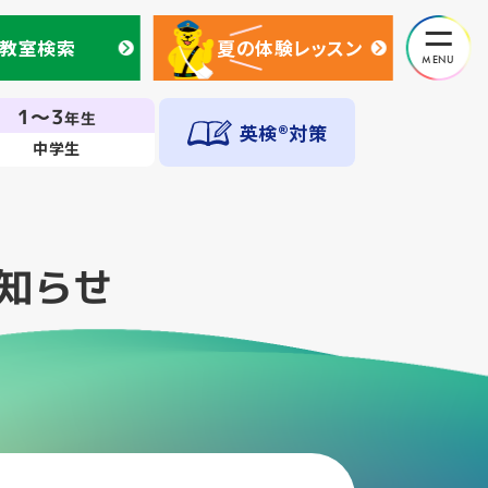
教室検索
夏の体験レッスン
教室検索
夏の体験レッスン
1～3
年生
英検®対策
中学生
知らせ