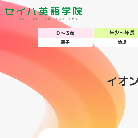
0～3
年少～年長
歳
親子
幼児
イオ