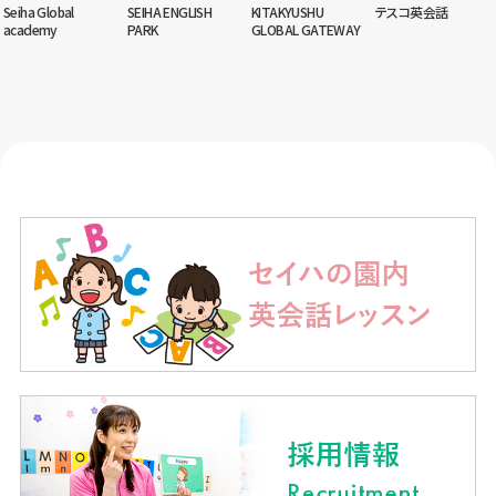
Seiha Global
SEIHA ENGLISH
KITAKYUSHU
テスコ英会話
academy
PARK
GLOBAL GATEWAY