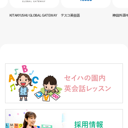
USHU GLOBAL GATEWAY
テスコ英会話
神田外語キッズクラブ