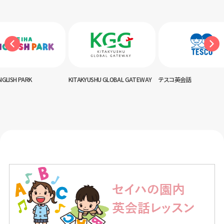
NGLISH PARK
KITAKYUSHU GLOBAL GATEWAY
テスコ英会話