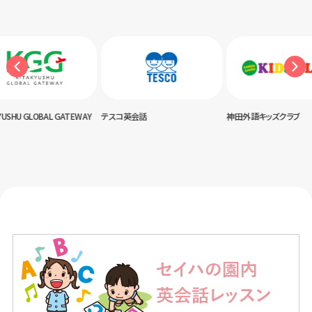
USHU GLOBAL GATEWAY
テスコ英会話
神田外語キッズクラブ