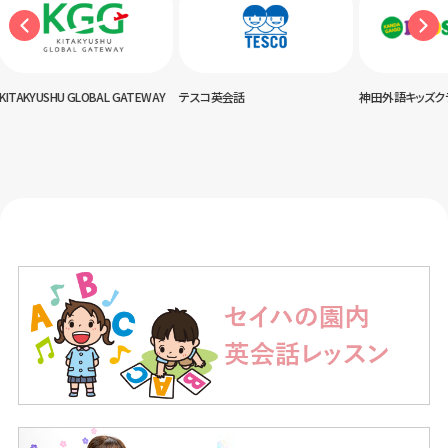
USHU GLOBAL GATEWAY
テスコ英会話
神田外語キッズクラブ