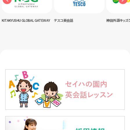
USHU GLOBAL GATEWAY
テスコ英会話
神田外語キッズクラブ