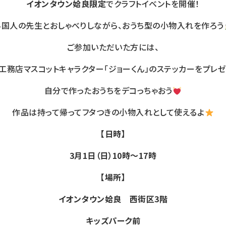
イオンタウン姶良限定
でクラフトイベントを開催！
外国人の先生とおしゃべりしながら、おうち型の小物入れを作ろう
ご参加いただいた方には、
工務店マスコットキャラクター「ジョーくん」のステッカーをプレゼ
自分で作ったおうちをデコっちゃおう
作品は持って帰ってフタつきの小物入れとして使えるよ
【日時】
3月1日（日）10時～17時
【場所】
イオンタウン姶良 西街区3階
キッズパーク前