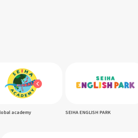
demy
SEIHA ENGLISH PARK
KITA