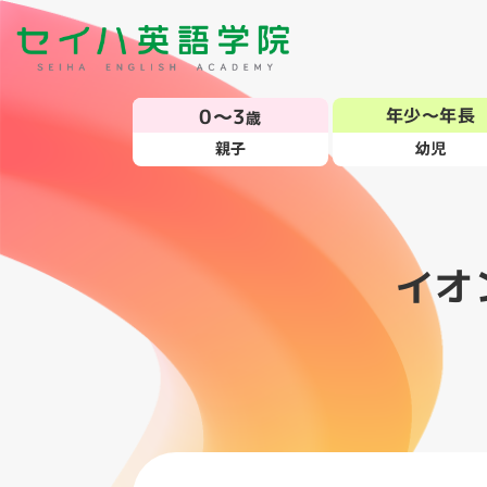
0～3
年少～年長
歳
親子
幼児
イオ