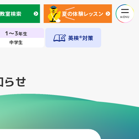
教室検索
夏の体験レッスン
教室検索
夏の体験レッスン
1～3
年生
英検®対策
中学生
知らせ