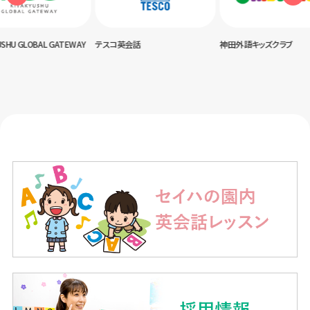
USHU GLOBAL GATEWAY
テスコ英会話
神田外語キッズクラブ