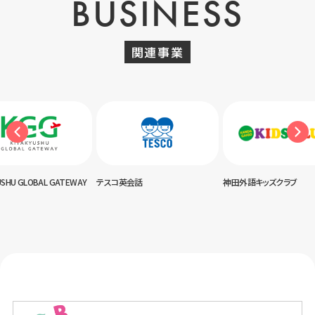
BUSINESS
関連事業
USHU GLOBAL GATEWAY
テスコ英会話
神田外語キッズクラブ