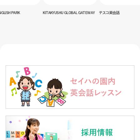
NGLISH PARK
KITAKYUSHU GLOBAL GATEWAY
テスコ英会話