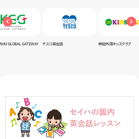
USHU GLOBAL GATEWAY
テスコ英会話
神田外語キッズクラブ