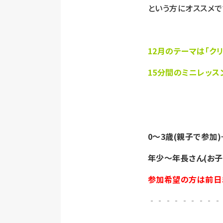
という方にオススメで
12月のテーマは「ク
15分間のミニレッス
0～3歳(親子で参加)→ 
年少～年長さん(お子様
参加希望の方は前日
‐‐‐‐‐‐‐‐‐