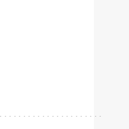
‐‐‐‐‐‐‐‐‐‐‐‐‐‐‐‐‐‐‐‐‐‐