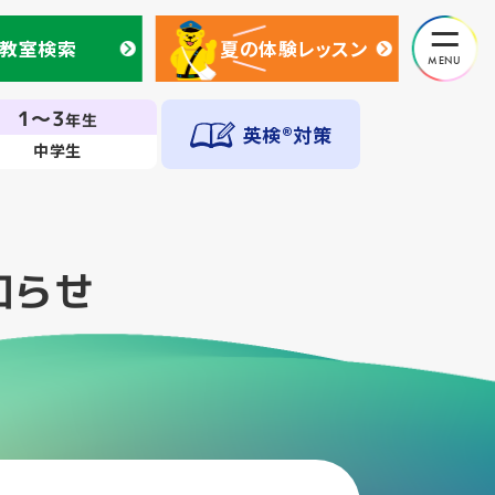
教室検索
夏の体験レッスン
教室検索
夏の体験レッスン
1～3
年生
英検®対策
中学生
知らせ