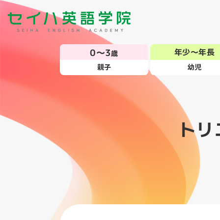
0～3
年少～年長
歳
親子
幼児
トリ