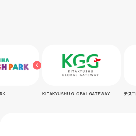
ARK
KITAKYUSHU GLOBAL GATEWAY
テス