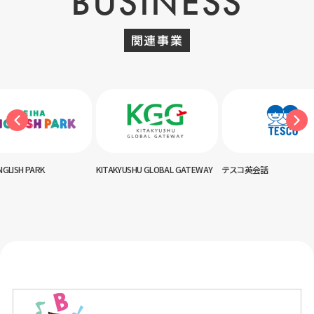
BUSINESS
関連事業
TAKYUSHU GLOBAL GATEWAY
テスコ英会話
神田外語キッズクラブ