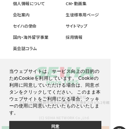
個人情報について
CM・動画集
会社案内
生徒様専用ページ
セイハの使命
サイトマップ
国内・海外留学事業
採用情報
英会話コラム
当ウェブサイトは、サービス向上の目的の
ためCookieを利用しています。 Cookieの
利用に同意していただける場合は、同意ボ
タンをクリックしてください。 このまま本
セイハネットワーク株式会社
ウェブサイトをご利用になる場合、クッキ
〒812-0025福岡市博多区店屋町1-35博多三井ビル2号館
ーの使用に同意いただいたものといたしま
す。
(C) SEIHA NETWORK Co.,Ltd.
同意