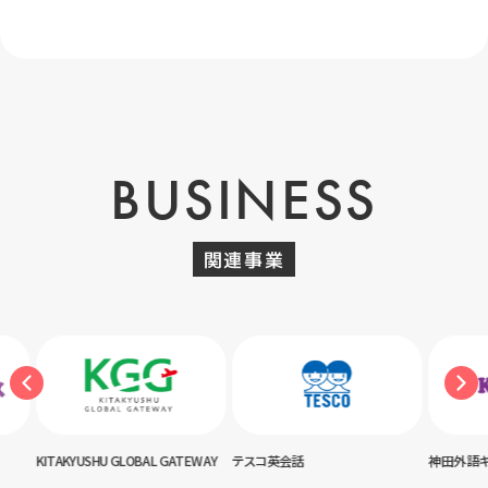
BUSINESS
関連事業
USHU GLOBAL GATEWAY
テスコ英会話
神田外語キッズクラブ