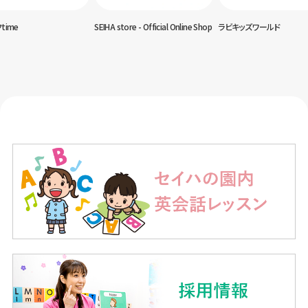
time
SEIHA store - Official Online Shop
ラビキッズワールド