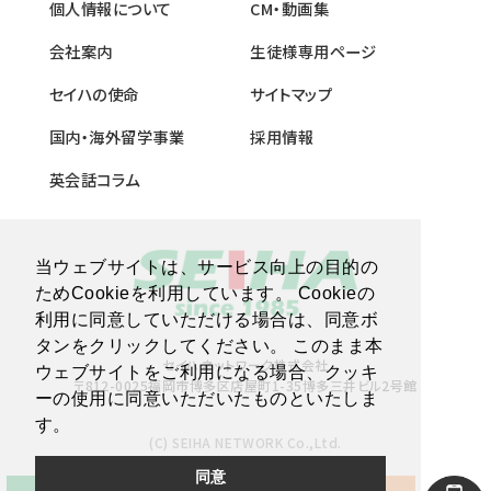
個人情報について
CM・動画集
会社案内
生徒様専用ページ
セイハの使命
サイトマップ
国内・海外留学事業
採用情報
英会話コラム
当ウェブサイトは、サービス向上の目的の
ためCookieを利用しています。 Cookieの
利用に同意していただける場合は、同意ボ
タンをクリックしてください。 このまま本
セイハネットワーク株式会社
ウェブサイトをご利用になる場合、クッキ
〒812-0025福岡市博多区店屋町1-35博多三井ビル2号館
ーの使用に同意いただいたものといたしま
す。
(C) SEIHA NETWORK Co.,Ltd.
同意